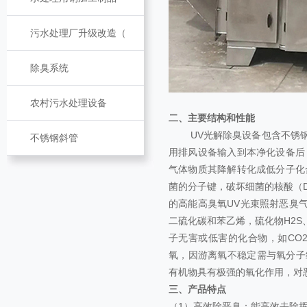
污水处理厂升级改造（
除臭系统
农村污水处理设备
二、主要结构和性能
UV光解除臭设备包含不锈钢外
不锈钢斜管
用排风设备输入到本净化设备后
气体物质其降解转化成低分子化
菌的分子键，破坏细菌的核酸（
的高能高臭氧UV光束照射恶臭
二硫化碳和苯乙烯，硫化物H2
子无害或低害的化合物，如CO
氧，因游离氧不稳定需与氧分子结合
有机物具有极强的氧化作用，对
三、产品特点
（1）高效除恶臭：能高效去除挥