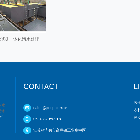
混凝一体化污水处理
CONTACT
L
关
污水
sales@psep.com.cn
农
污水
全厂
苏I
0510-87950918
江苏省宜兴市高塍镇工业集中区